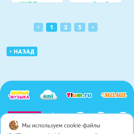
«МУЛЬТ в кино»
серии «Джи-Джи 
Бонд: 
Супергонщик»
‹
1
2
3
›
‹ НАЗАД
Мы используем cookie-файлы