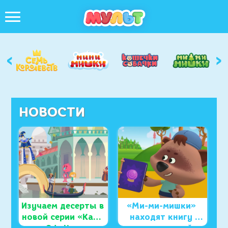
‹
›
НОВОСТИ
Изучаем десерты в 
«Ми-ми-мишки» 
новой серии «Катя 
находят книгу 