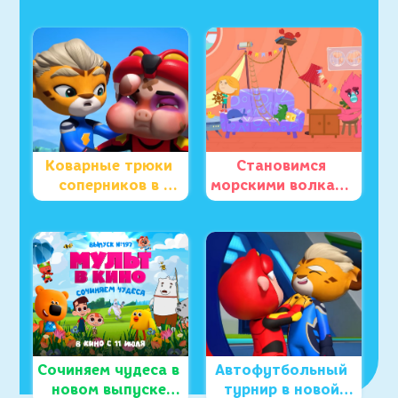
и Эф. Куда-
предсказаний
угодно-дверь»
Коварные трюки 
Становимся 
соперников в 
морскими волками 
новом эпизоде 
в новом эпизоде 
«Джи-Джи Бонд: 
«Катя и Эф. Куда-
Супергонщик»
угодно-дверь»
Сочиняем чудеса в 
Автофутбольный 
новом выпуске 
турнир в новой 