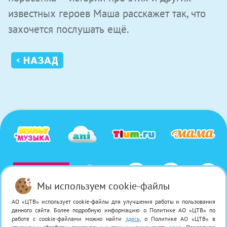
известных героев Маша расскажет так, что
захочется послушать ещё.
‹ НАЗАД
Мы используем cookie-файлы
АО «ЦТВ» использует cookie-файлы для улучшения работы и пользования
© 2026 Акционерное общество «Цифровое Телевидение» / АО «ЦТВ». Свидетельство о регистрации
данного сайта. Более подробную информацию о Политике АО «ЦТВ» по
СМИ Эл № ФС 77−58 878 от 28 июля 2014 года.
работе с cookie-файлами можно найти
здесь
, о Политике АО «ЦТВ» в
Все права на любые материалы, опубликованные на сайте, защищены в соответствии с российским