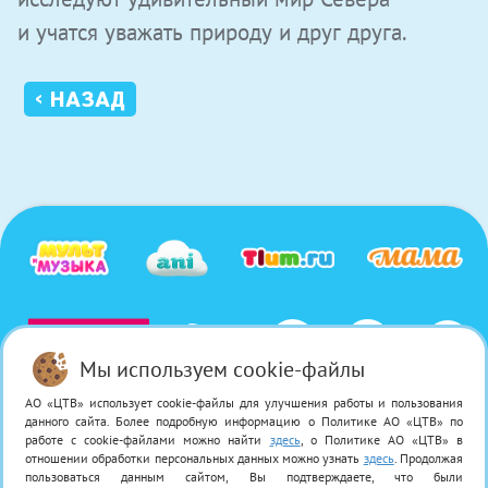
и учатся уважать природу и друг друга.
‹ НАЗАД
Мы используем cookie-файлы
АО «ЦТВ» использует cookie-файлы для улучшения работы и пользования
© 2026 Акционерное общество «Цифровое Телевидение» / АО «ЦТВ». Свидетельство о регистрации
данного сайта. Более подробную информацию о Политике АО «ЦТВ» по
СМИ Эл № ФС 77−58 878 от 28 июля 2014 года.
работе с cookie-файлами можно найти
здесь
, о Политике АО «ЦТВ» в
Все права на любые материалы, опубликованные на сайте, защищены в соответствии с российским
отношении обработки персональных данных можно узнать
здесь
. Продолжая
и международным законодательством об интеллектуальной собственности. Любое использование
пользоваться данным сайтом, Вы подтверждаете, что были
текстовых, фото, аудио и видеоматериалов возможно только с согласия правообладателя (АО «ЦТВ»).